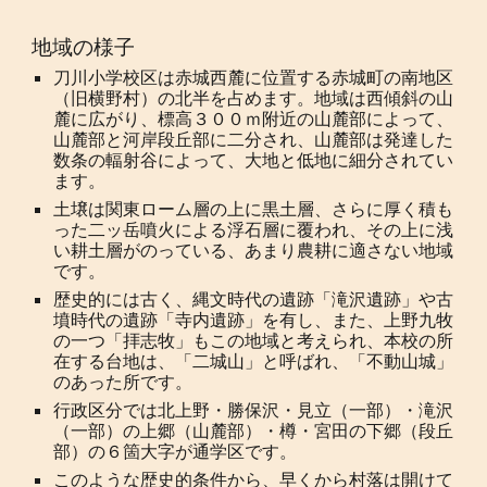
地域の様子
刀川小学校区は赤城西麓に位置する赤城町の南地区
（旧横野村）の北半を占めます。地域は西傾斜の山
麓に広がり、標高３００ｍ附近の山麓部によって、
山麓部と河岸段丘部に二分され、山麓部は発達した
数条の輻射谷によって、大地と低地に細分されてい
ます。
土壌は関東ローム層の上に黒土層、さらに厚く積も
った二ッ岳噴火による浮石層に覆われ、その上に浅
い耕土層がのっている、あまり農耕に適さない地域
です。
歴史的には古く、縄文時代の遺跡「滝沢遺跡」や古
墳時代の遺跡「寺内遺跡」を有し、また、上野九牧
の一つ「拝志牧」もこの地域と考えられ、本校の所
在する台地は、「二城山」と呼ばれ、「不動山城」
のあった所です。
行政区分では北上野・勝保沢・見立（一部）・滝沢
（一部）の上郷（山麓部）・樽・宮田の下郷（段丘
部）の６箇大字が通学区です。
このような歴史的条件から、早くから村落は開けて