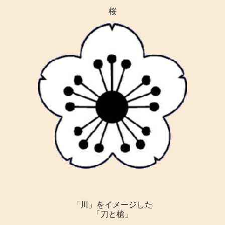
桜
「川」をイメージした
「刀と槍」