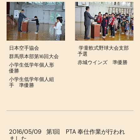
日本空手協会
学童軟式野球大会支部
予選
群馬県本部第16回大会
赤城ウインズ 準優勝
小学生低学年個人形
優勝
小学生低学年個人組
手 準優勝
2016/05/0
9
第1回 PTA 奉仕作業が行われ
ました