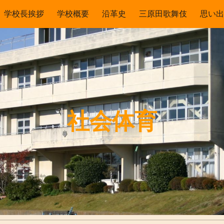
学校長挨拶
学校概要
沿革史
三原田歌舞伎
思い出
ip to main content
Skip to navigat
社会体育