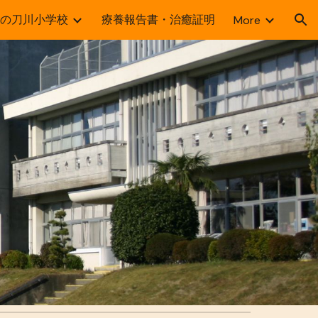
の刀川小学校
療養報告書・治癒証明
More
ion