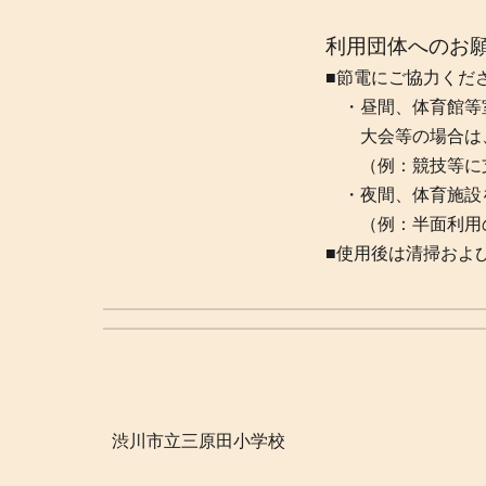
利用団体へのお
■節電にご協力くだ
・昼間、体育館等
大会等の場合は、
（例：競技等に支
・夜間、体育施設
（例：半面利用の
■使用後は清掃およ
渋川市立三原田小学校